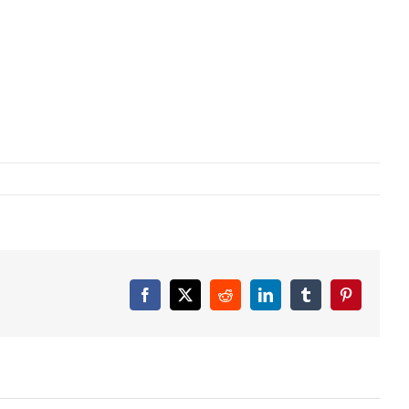
Facebook
X
Reddit
LinkedIn
Tumblr
Pinterest