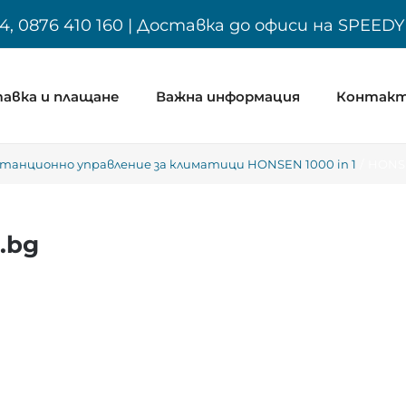
4, 0876 410 160 | Доставка до офиси на SPEED
авка и плащане
Важна информация
Контак
танционно управление за климатици HONSEN 1000 in 1
HONSEN
.bg