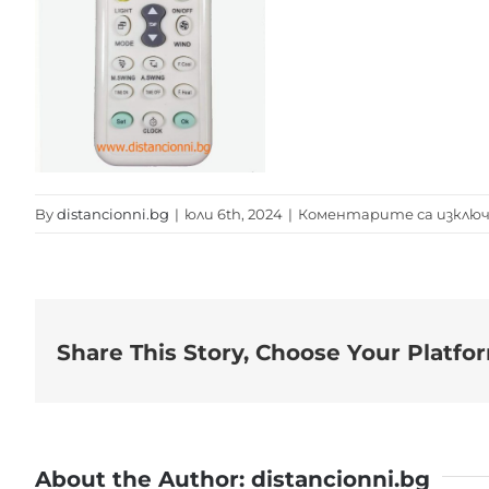
By
distancionni.bg
|
юли 6th, 2024
|
Коментарите са изклю
Share This Story, Choose Your Platfo
About the Author:
distancionni.bg