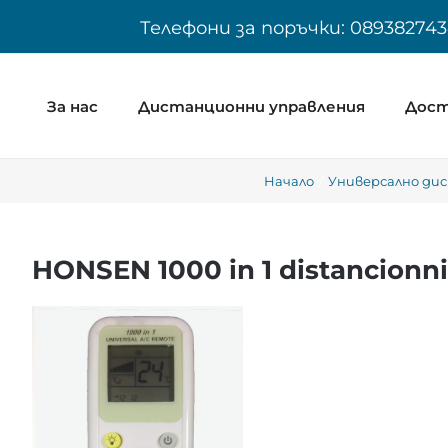
Skip
Телефони за поръчки: 089382743
to
content
За нас
Дистанционни управления
Дост
Начало
Универсално дис
HONSEN 1000 in 1 distancionni