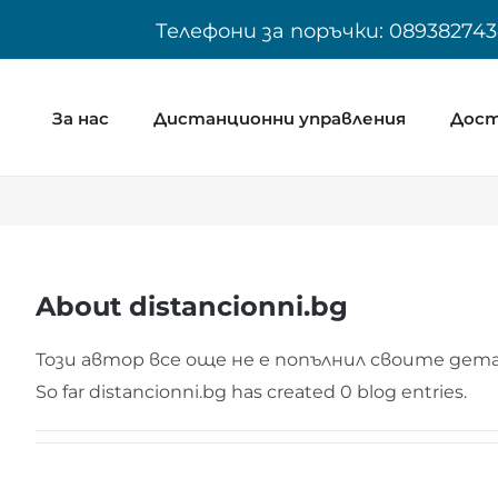
Skip
Телефони за поръчки: 089382743
to
content
За нас
Дистанционни управления
Дост
About
distancionni.bg
Този автор все още не е попълнил своите дета
So far distancionni.bg has created 0 blog entries.