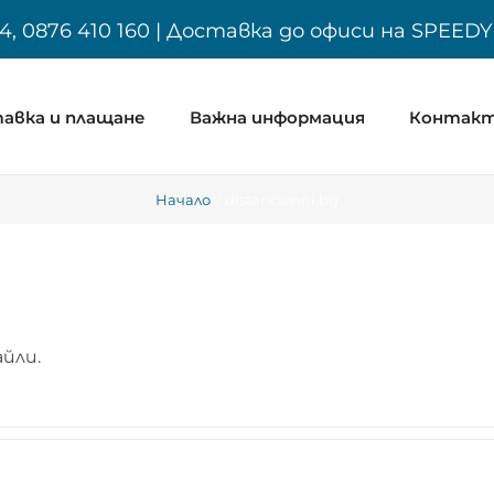
4, 0876 410 160 | Доставка до офиси на SPEED
авка и плащане
Важна информация
Контак
Начало
distancionni.bg
йли.