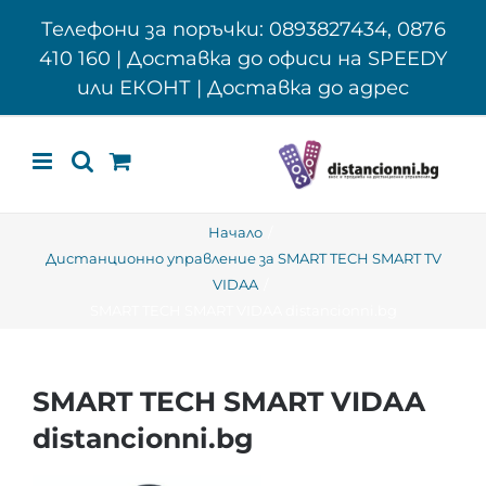
Skip
Телефони за поръчки: 0893827434, 0876
to
410 160 | Доставка до офиси на SPEEDY
content
или ЕКОНТ | Доставка до адрес
Начало
Дистанционно управление за SMART TECH SMART TV
VIDAA
SMART TECH SMART VIDAA distancionni.bg
SMART TECH SMART VIDAA
distancionni.bg