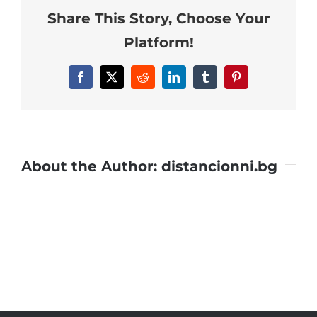
Share This Story, Choose Your
distancionni.bg
Platform!
Facebook
X
Reddit
LinkedIn
Tumblr
Pinterest
About the Author:
distancionni.bg