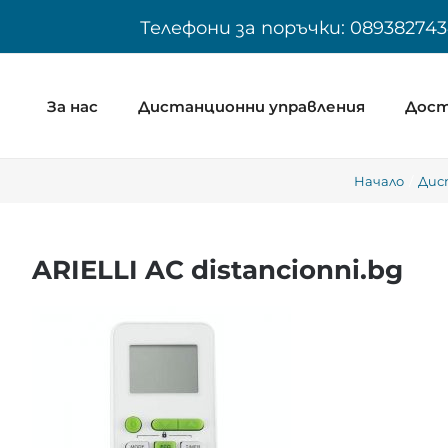
Skip
Телефони за поръчки: 089382743
to
content
За нас
Дистанционни управления
Дост
Начало
Дис
ARIELLI AC distancionni.bg