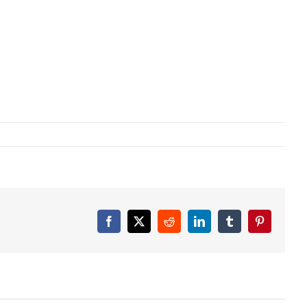
Facebook
X
Reddit
LinkedIn
Tumblr
Pinterest