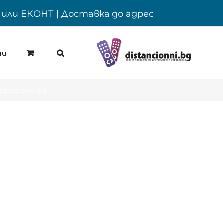
Y или ЕКОНТ | Доставка до адрес
ти
istancionni.bg