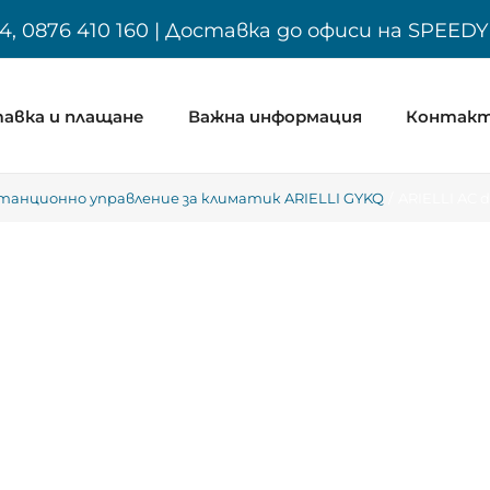
4, 0876 410 160 | Доставка до офиси на SPEED
авка и плащане
Важна информация
Контак
танционно управление за климатик ARIELLI GYKQ
ARIELLI AC d