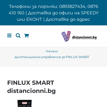
Skip
Телефони за поръчки: 0893827434, 0876
to
410 160 | Доставка до офиси на SPEEDY
content
или ЕКОНТ | Доставка до адрес
Начало
Дистанционно управление за FINLUX SMART
FINLUX SMART distancionni.bg
FINLUX SMART
distancionni.bg