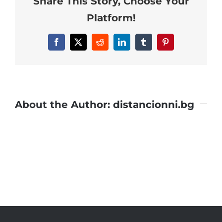
Share This Story, Choose Your
Platform!
Facebook
X
Reddit
LinkedIn
Tumblr
Pinterest
About the Author:
distancionni.bg