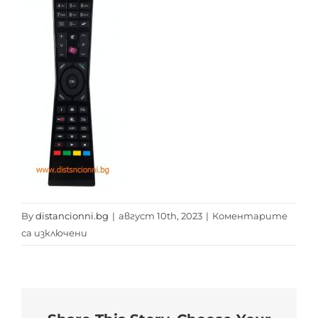
By
distancionni.bg
|
август 10th, 2023
|
Коментарите
за
са изключени
FINLUX
SMART
distancionni.bg