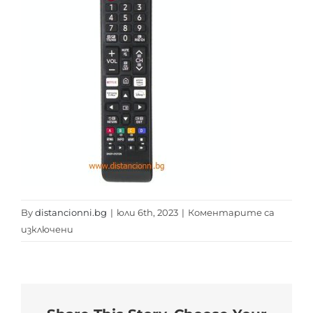
By
distancionni.bg
|
юли 6th, 2023
|
Коментарите са
за
изключени
SAMSUNG
BN59-
01315N
distancionni.bg