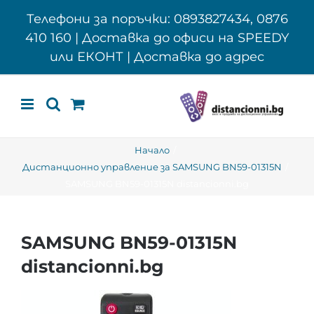
Skip
Телефони за поръчки: 0893827434, 0876
to
410 160 | Доставка до офиси на SPEEDY
content
или ЕКОНТ | Доставка до адрес
Начало
Дистанционно управление за SAMSUNG BN59-01315N
SAMSUNG BN59-01315N distancionni.bg
SAMSUNG BN59-01315N
distancionni.bg