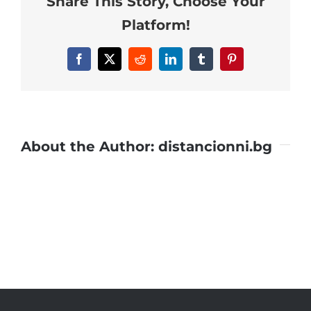
Share This Story, Choose Your
Platform!
Facebook
X
Reddit
LinkedIn
Tumblr
Pinterest
About the Author:
distancionni.bg