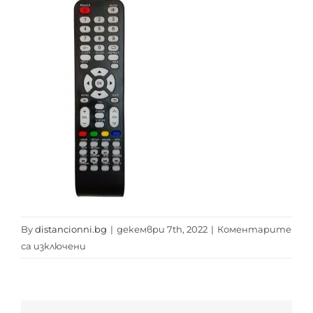
By
distancionni.bg
|
декември 7th, 2022
|
Коментарите
за
са изключени
ARIELLI
32A114
T2
SMART