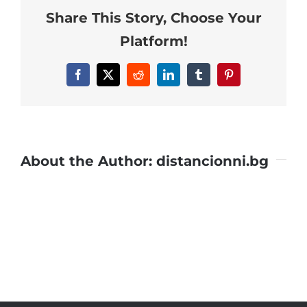
Share This Story, Choose Your
distancionni.bg
Platform!
Facebook
X
Reddit
LinkedIn
Tumblr
Pinterest
About the Author:
distancionni.bg