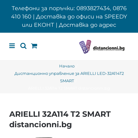
Skip
Телефони за поръчки: 0893827434, 0876
to
410 160 | Доставка до офиси на SPEEDY
content
или ЕКОНТ | Доставка до адрес
Начало
Дистанционно управление за ARIELLI LED-32A114T2
SMART
ARIELLI 32A114 T2 SMART distancionni.bg
ARIELLI 32A114 T2 SMART
distancionni.bg