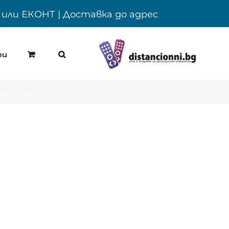
Y или ЕКОНТ | Доставка до адрес
ти
ncionni,bg