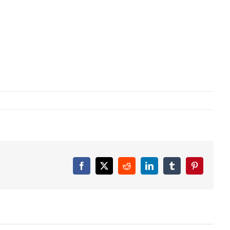
Facebook
X
Reddit
LinkedIn
Tumblr
Pinterest