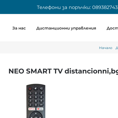
Skip
Телефони за поръчки: 089382743
to
content
За нас
Дистанционни управления
Дост
Начало
Д
NEO SMART TV distancionni,b