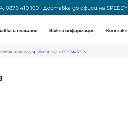
4, 0876 410 160 | Доставка до офиси на SPEED
авка и плащане
Важна информация
Контак
истанционно управление за NEO SMART TV
NEO SMART TV dista
g