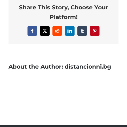
Share This Story, Choose Your
TV
distancionni.bg
Platform!
Facebook
X
Reddit
LinkedIn
Tumblr
Pinterest
About the Author:
distancionni.bg