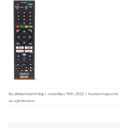
By
distancionni.bg
|
ноември 19th, 2022
|
Коментарите
за
са изключени
SONY
RM-
L1715
SMART