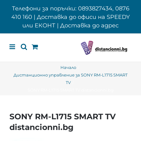
Skip
Телефони за поръчки: 0893827434, 0876
to
410 160 | Доставка до офиси на SPEEDY
content
или ЕКОНТ | Доставка до адрес
Начало
Дистанционно управление за SONY RM-L1715 SMART
TV
SONY RM-L1715 SMART TV distancionni.bg
SONY RM-L1715 SMART TV
distancionni.bg