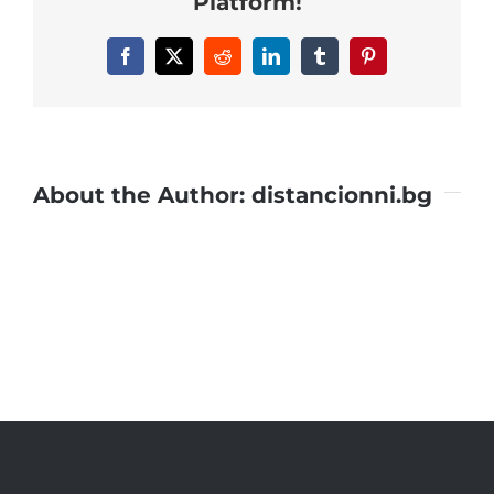
Platform!
Facebook
X
Reddit
LinkedIn
Tumblr
Pinterest
About the Author:
distancionni.bg