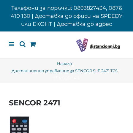
Skip
Телефони за поръчки: 0893827434, 0876
to
410 160 | Доставка до офиси на SPEEDY
content
или ЕКОНТ | Доставка до адрес
Начало
Дистанционно управление за SENCOR SLE 2471 TCS
SENCOR 2471
SENCOR 2471