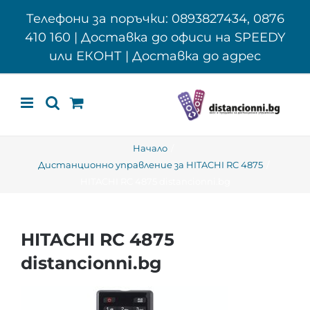
Skip
Телефони за поръчки: 0893827434, 0876
to
410 160 | Доставка до офиси на SPEEDY
content
или ЕКОНТ | Доставка до адрес
Начало
Дистанционно управление за HITACHI RC 4875
HITACHI RC 4875 distancionni.bg
HITACHI RC 4875
distancionni.bg