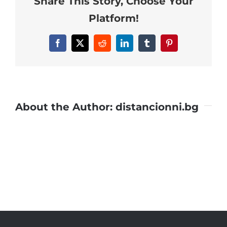
Share This Story, Choose Your
Platform!
Facebook
X
Reddit
LinkedIn
Tumblr
Pinterest
About the Author:
distancionni.bg