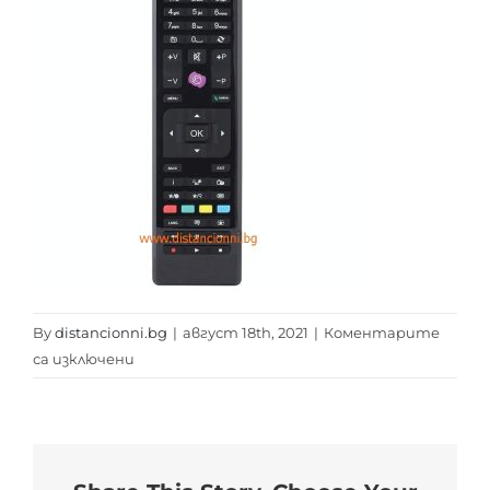
By
distancionni.bg
|
август 18th, 2021
|
Коментарите
за
са изключени
HITACHI
RC
4875
distancionni.bg