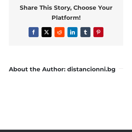
Share This Story, Choose Your
distancionni.bg
Platform!
Facebook
X
Reddit
LinkedIn
Tumblr
Pinterest
About the Author:
distancionni.bg