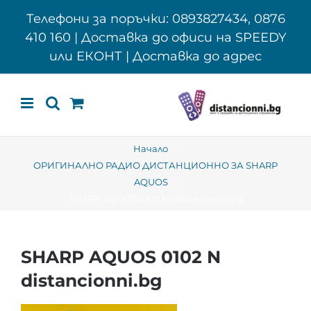
Skip
Телефони за поръчки: 0893827434, 0876
to
410 160 | Доставка до офиси на SPEEDY
content
или ЕКОНТ | Доставка до адрес
Начало
ОРИГИНАЛНО РАДИО ДИСТАНЦИОННО ЗА SHARP
AQUOS
SHARP AQUOS 0102 N distancionni.bg
SHARP AQUOS 0102 N
distancionni.bg