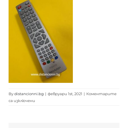
By
distancionni.bg
|
февруари 1st, 2021
|
Коментарите
за
са изключени
SHARP
AQUOS
0102
N