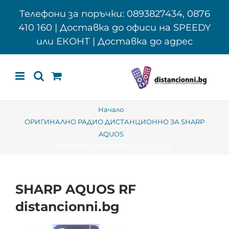
Skip
Телефони за поръчки: 0893827434, 0876
to
410 160 | Доставка до офиси на SPEEDY
content
или ЕКОНТ | Доставка до адрес
Начало
ОРИГИНАЛНО РАДИО ДИСТАНЦИОННО ЗА SHARP
AQUOS
SHARP AQUOS RF distancionni.bg
SHARP AQUOS RF
distancionni.bg