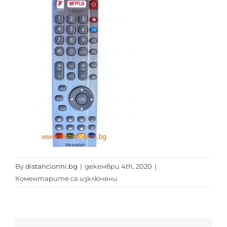
By
distancionni.bg
|
декември 4th, 2020
|
за
Коментарите са изключени
SHARP
AQUOS
RF
distancionni.bg