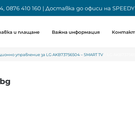
4, 0876 410 160 | Доставка до офиси на SPEED
авка и плащане
Важна информация
Контак
ионно управление за LG AKB73756504 – SMART TV
LG AKB737565
.bg