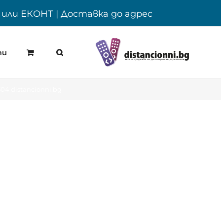
Y или ЕКОНТ | Доставка до адрес
ти
04 distancionni.bg