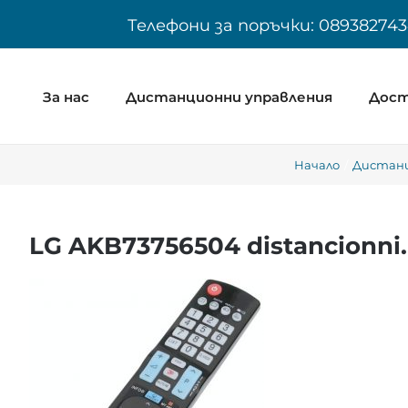
Skip
Телефони за поръчки: 089382743
to
content
За нас
Дистанционни управления
Дост
Начало
Дистанц
LG AKB73756504 distancionni