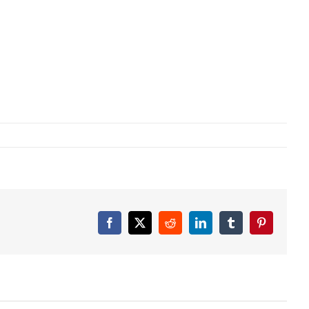
Facebook
X
Reddit
LinkedIn
Tumblr
Pinterest