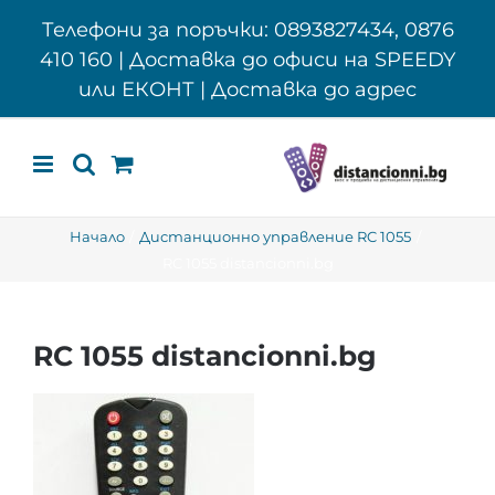
Skip
Телефони за поръчки: 0893827434, 0876
to
410 160 | Доставка до офиси на SPEEDY
content
или ЕКОНТ | Доставка до адрес
Начало
Дистанционно управление RC 1055
RC 1055 distancionni.bg
RC 1055 distancionni.bg