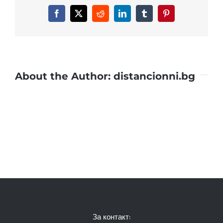
Facebook
X
Reddit
LinkedIn
Tumblr
Pinterest
About the Author:
distancionni.bg
За контакт: