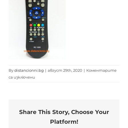
By
distancionni.bg
|
август 29th, 2020
|
Коментарите
за
са изключени
RC
1055
distancionni.bg
Share This Story, Choose Your
Platform!