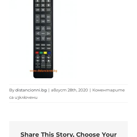
By
distancionni.bg
|
август 28th, 2020
|
Коментарите
за
са изключени
SANG
SMART
distancionni.bg
Share This Story, Choose Your