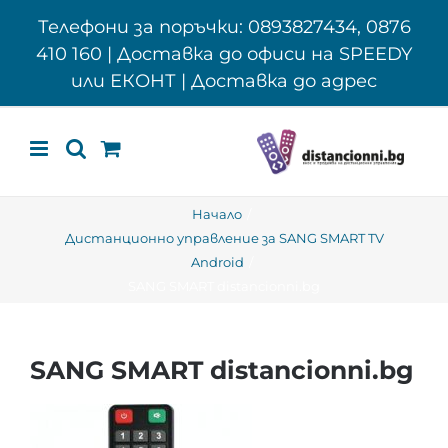
Skip
Телефони за поръчки: 0893827434, 0876
to
410 160 | Доставка до офиси на SPEEDY
content
или ЕКОНТ | Доставка до адрес
Начало
Дистанционно управление за SANG SMART TV
Android
SANG SMART distancionni.bg
SANG SMART distancionni.bg