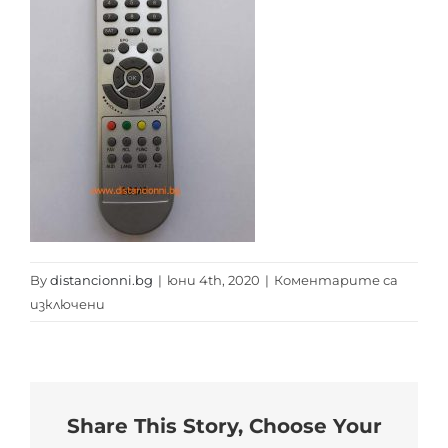
By
distancionni.bg
|
юни 4th, 2020
|
Коментарите са
за
изключени
RC
BULSATCOM
distancionni.bg
Share This Story, Choose Your