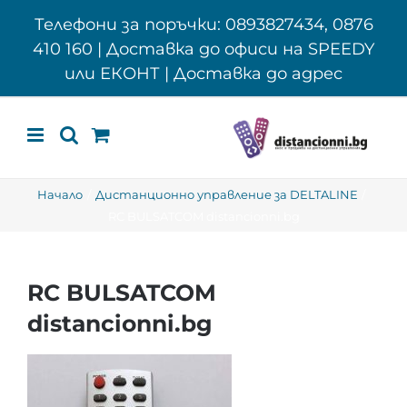
Skip
Телефони за поръчки: 0893827434, 0876
to
410 160 | Доставка до офиси на SPEEDY
content
или ЕКОНТ | Доставка до адрес
Начало
Дистанционно управление за DELTALINE
RC BULSATCOM distancionni.bg
RC BULSATCOM
distancionni.bg