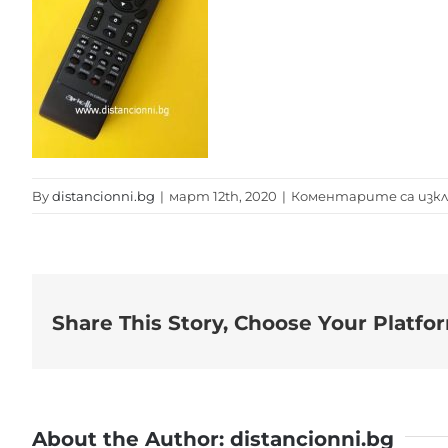
By
distancionni.bg
|
март 12th, 2020
|
Коментарите са изк
Share This Story, Choose Your Platfo
About the Author:
distancionni.bg