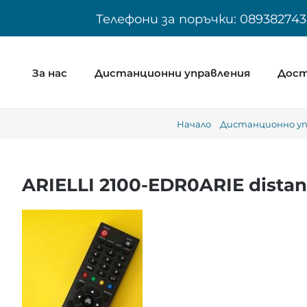
Skip
Телефони за поръчки: 089382743
to
content
За нас
Дистанционни управления
Дост
Начало
Дистанционно уп
ARIELLI 2100-EDR0ARIE distan