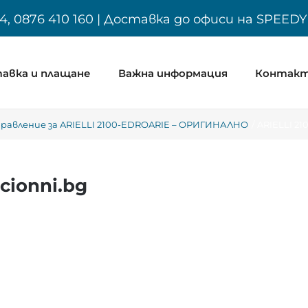
4, 0876 410 160 | Доставка до офиси на SPEED
авка и плащане
Важна информация
Контак
равление за ARIELLI 2100-EDROARIE – ОРИГИНАЛНО
ARIELLI 21
cionni.bg