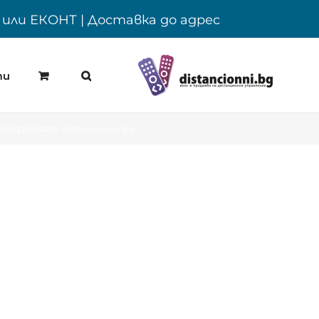
Y или ЕКОНТ | Доставка до адрес
ти
00-EDR0ARIE distancionni.bg