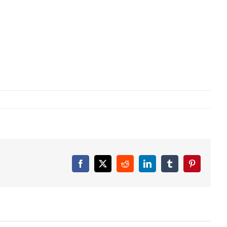
Facebook
X
Reddit
LinkedIn
Tumblr
Pinterest