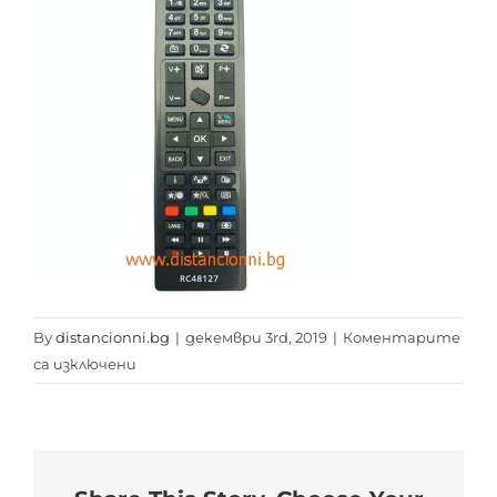
By
distancionni.bg
|
декември 3rd, 2019
|
Коментарите
за
са изключени
PANASONIC
RC
48127
distancionni.bg