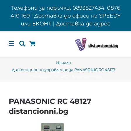
Skip
Телефони за поръчки: 0893827434, 0876
to
410 160 | Доставка до офиси на SPEEDY
content
или ЕКОНТ | Доставка до адрес
Начало
Дистанционно управление за PANASONIC RC 48127
PANASONIC RC 48127 distancionni.bg
PANASONIC RC 48127
distancionni.bg