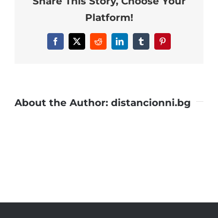
Share This Story, Choose Your
Platform!
Facebook
X
Reddit
LinkedIn
Tumblr
Pinterest
About the Author:
distancionni.bg