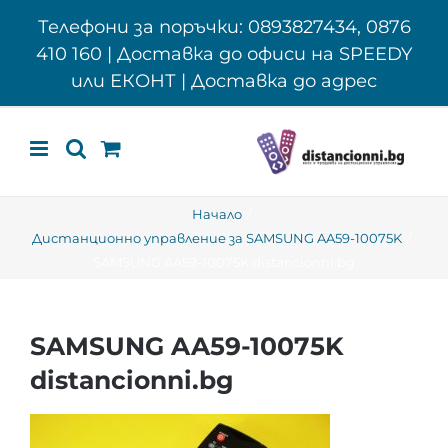
Skip
Телефони за поръчки: 0893827434, 0876
to
410 160 | Доставка до офиси на SPEEDY
content
или ЕКОНТ | Доставка до адрес
Начало
Дистанционно управление за SAMSUNG AA59-10075K
SAMSUNG AA59-10075K distancionni.bg
SAMSUNG AA59-10075K
distancionni.bg