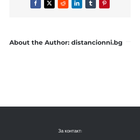
Facebook
X
Reddit
LinkedIn
Tumblr
Pinterest
About the Author:
distancionni.bg
За контакт: