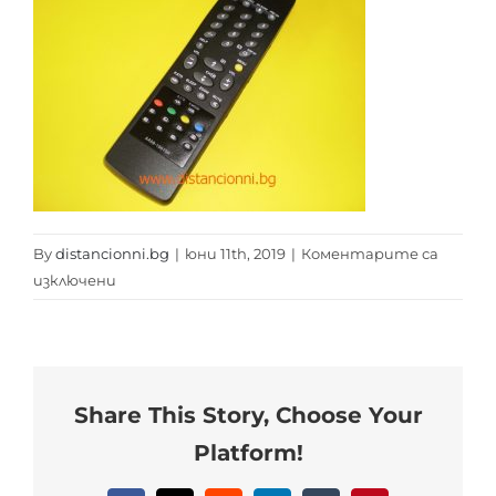
By
distancionni.bg
|
юни 11th, 2019
|
Коментарите са
за
изключени
SAMSUNG
AA59-
10075K
distancionni.bg
Share This Story, Choose Your
Platform!