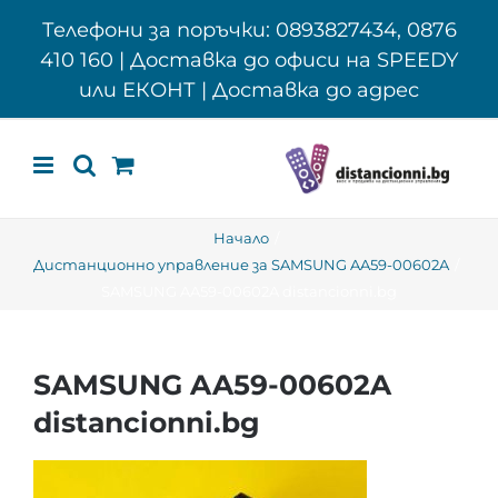
Skip
Телефони за поръчки: 0893827434, 0876
to
410 160 | Доставка до офиси на SPEEDY
content
или ЕКОНТ | Доставка до адрес
Начало
Дистанционно управление за SAMSUNG AA59-00602A
SAMSUNG AA59-00602A distancionni.bg
SAMSUNG AA59-00602A
distancionni.bg