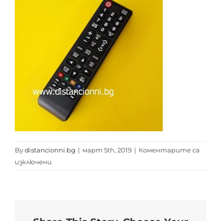
By
distancionni.bg
|
март 5th, 2019
|
Коментарите са
за
изключени
SAMSUNG
AA59-
00602A
distancionni.bg