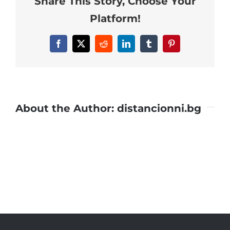
Share This Story, Choose Your
Platform!
Facebook
X
Reddit
LinkedIn
Tumblr
Pinterest
About the Author:
distancionni.bg