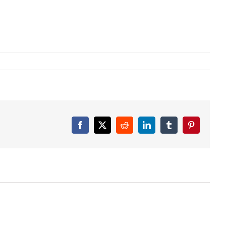
Facebook
X
Reddit
LinkedIn
Tumblr
Pinterest