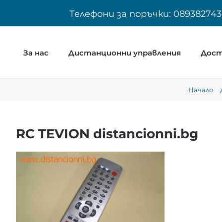
Skip
Телефони за поръчки: 089382743
to
content
За нас
Дистанционни управления
Дост
Начало
RC TEVION distancionni.bg