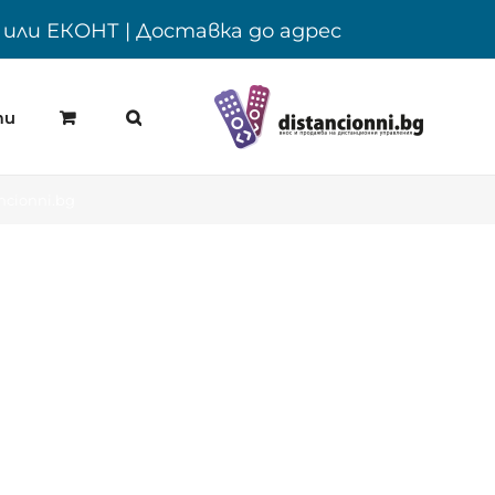
Y или ЕКОНТ | Доставка до адрес
ти
ncionni.bg