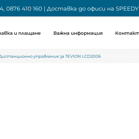
4, 0876 410 160 | Доставка до офиси на SPEED
авка и плащане
Важна информация
Контак
Дистанционно управление за TEVION LCD2006
RC TEVION dista