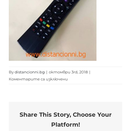
By
distancionni.bg
|
октомври 3rd, 2018
|
за
Коментарите са изключени
RC
4891
distancionni.bg
Share This Story, Choose Your
Platform!