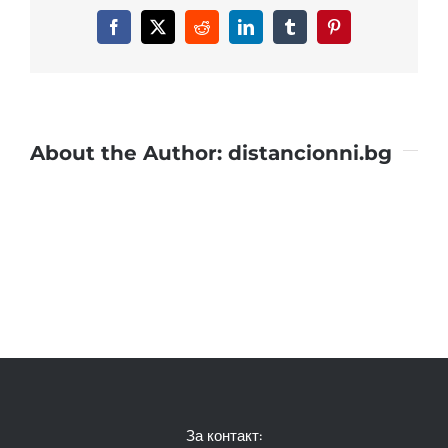
Facebook
X
Reddit
LinkedIn
Tumblr
Pinterest
About the Author:
distancionni.bg
За контакт: