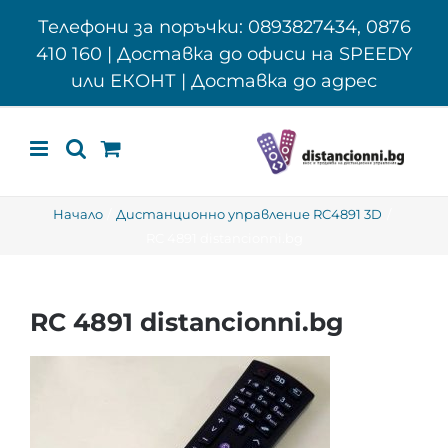
Skip
Телефони за поръчки: 0893827434, 0876
to
410 160 | Доставка до офиси на SPEEDY
content
или ЕКОНТ | Доставка до адрес
Начало
Дистанционно управление RC4891 3D
RC 4891 distancionni.bg
RC 4891 distancionni.bg