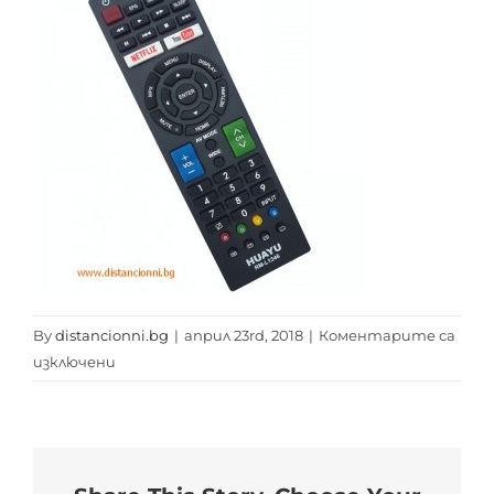
By
distancionni.bg
|
април 23rd, 2018
|
Коментарите са
за
изключени
SHARP
RM-
L1346
distancionni.bg