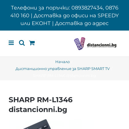
Skip
Телефони за поръчки: 0893827434, 0876
to
410 160 | Доставка до офиси на SPEEDY
content
или ЕКОНТ | Доставка до адрес
Начало
Дистанционно управление за SHARP SMART TV
SHARP RM-L1346 distancionni.bg
SHARP RM-L1346
distancionni.bg