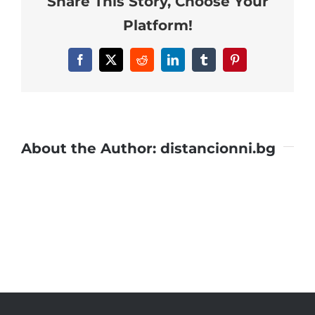
Share This Story, Choose Your
Platform!
Facebook
X
Reddit
LinkedIn
Tumblr
Pinterest
About the Author:
distancionni.bg