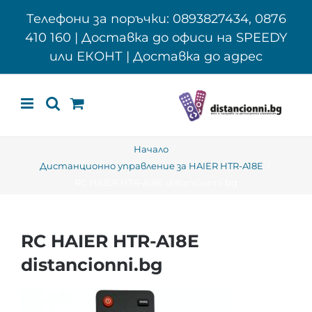
Skip
Телефони за поръчки: 0893827434, 0876
to
410 160 | Доставка до офиси на SPEEDY
content
или ЕКОНТ | Доставка до адрес
Начало
Дистанционно управление за HAIER HTR-A18E
RC HAIER HTR-A18E distancionni.bg
RC HAIER HTR-A18E
distancionni.bg