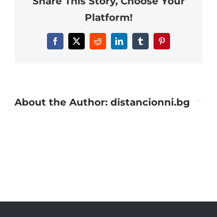
Share This Story, Choose Your
Platform!
Facebook
X
Reddit
LinkedIn
Tumblr
Pinterest
About the Author:
distancionni.bg