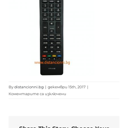
By
distancionni.bg
|
декември 15th, 2017
|
за
Коментарите са изключени
RC
HAIER
HTR-
A18E
distancionni.bg