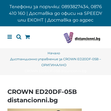
Skip
Телефони за поръчки: 0893827434, 0876
to
410 160 | Доставка до офиси на SPEEDY
content
или ЕКОНТ | Доставка до адрес
Начало
Дистанционно управление за CROWN ED20DF-05B –
ОРИГИНАЛНО
CROWN ED20DF-05B distancionni.bg
CROWN ED20DF-05B
distancionni.bg