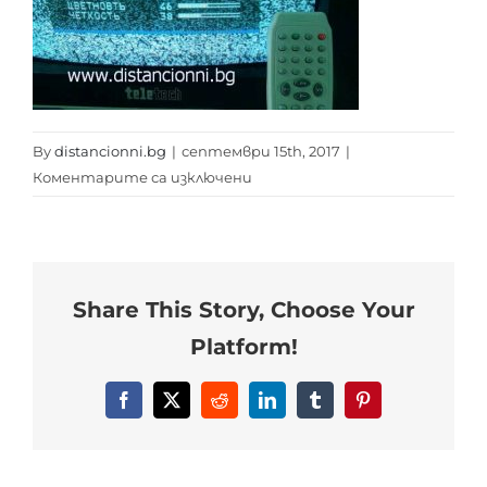
By
distancionni.bg
|
септември 15th, 2017
|
за
Коментарите са изключени
teletech
ctv
1405tx
Share This Story, Choose Your
Platform!
Facebook
X
Reddit
LinkedIn
Tumblr
Pinterest