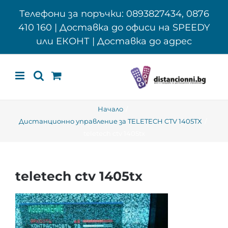
Skip
Телефони за поръчки: 0893827434, 0876
to
410 160 | Доставка до офиси на SPEEDY
content
или ЕКОНТ | Доставка до адрес
Начало
Дистанционно управление за TELETECH CTV 1405TX
teletech ctv 1405tx
teletech ctv 1405tx