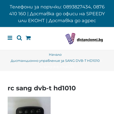
Skip
Телефони за поръчки: 0893827434, 0876
to
410 160 | Доставка до офиси на SPEEDY
content
или ЕКОНТ | Доставка до адрес
Начало
Дистанционно управление за SANG DVB-T HD1010
rc sang dvb-t hd1010
rc sang dvb-t hd1010