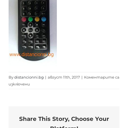
By
distancionni.bg
|
август 11th, 2017
|
Коментарите са
за
изключени
rc
sang
dvb-
t
Share This Story, Choose Your
hd1010