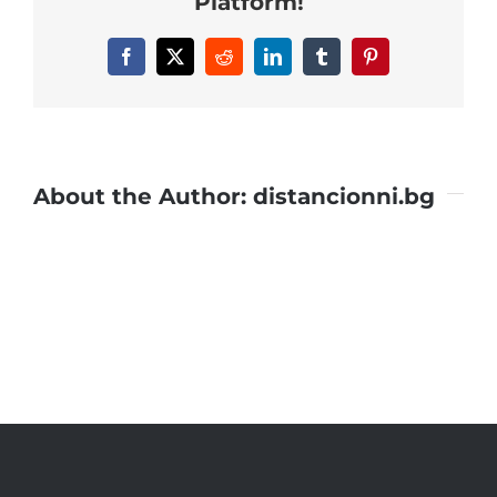
Platform!
Facebook
X
Reddit
LinkedIn
Tumblr
Pinterest
About the Author:
distancionni.bg