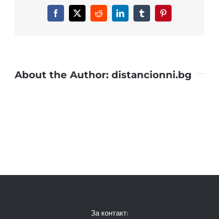
Facebook
X
Reddit
LinkedIn
Tumblr
Pinterest
About the Author:
distancionni.bg
За контакт: