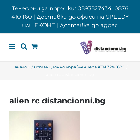
Skip
Телефони за поръчки: 0893827434, 0876
to
410 160 | Доставка до офиси на SPEEDY
content
или ЕКОНТ | Доставка до адрес
Начало
Дистанционно управление за KTN 32AC620
alien rc distancionni.bg
alien rc distancionni.bg