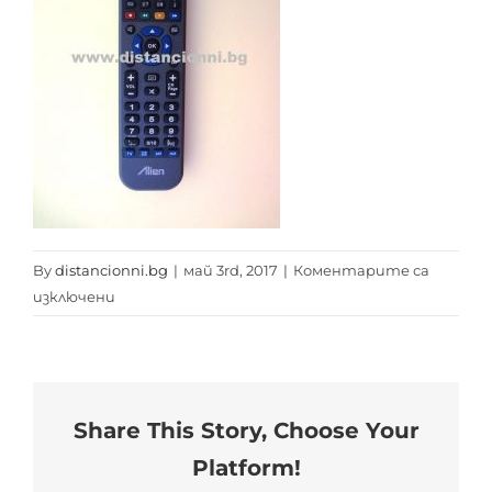
By
distancionni.bg
|
май 3rd, 2017
|
Коментарите са
за
изключени
alien
rc
distancionni.bg
Share This Story, Choose Your
Platform!