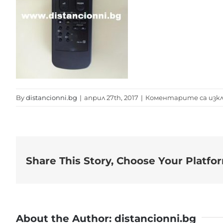
By
distancionni.bg
|
април 27th, 2017
|
Коментарите са изк
Share This Story, Choose Your Platfo
About the Author:
distancionni.bg