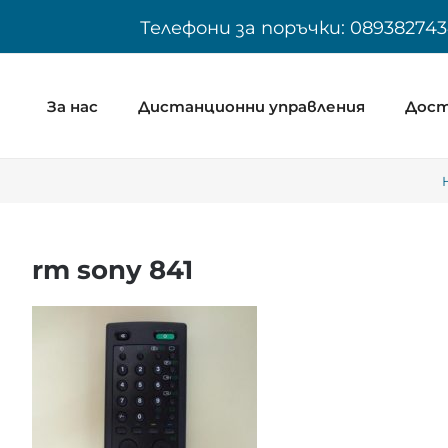
Skip
Телефони за поръчки: 089382743
to
content
За нас
Дистанционни управления
Дост
rm sony 841