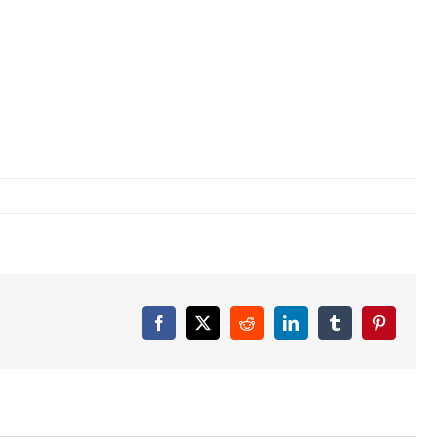
Facebook
X
Reddit
LinkedIn
Tumblr
Pinterest