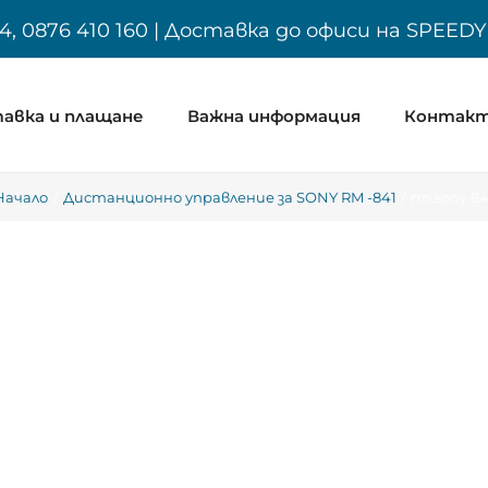
4, 0876 410 160 | Доставка до офиси на SPEED
авка и плащане
Важна информация
Контак
Начало
Дистанционно управление за SONY RM -841
rm sony 84