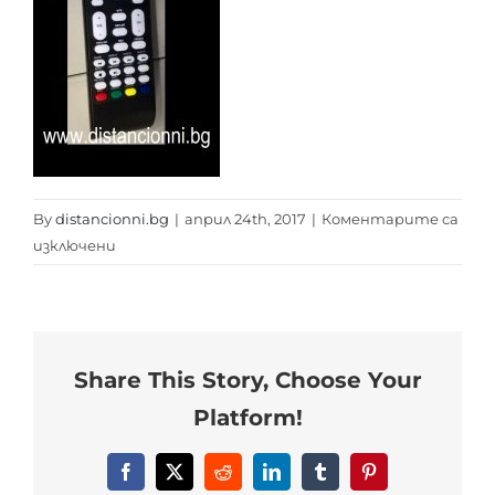
By
distancionni.bg
|
април 24th, 2017
|
Коментарите са
за
изключени
Share This Story, Choose Your
Platform!
Facebook
X
Reddit
LinkedIn
Tumblr
Pinterest