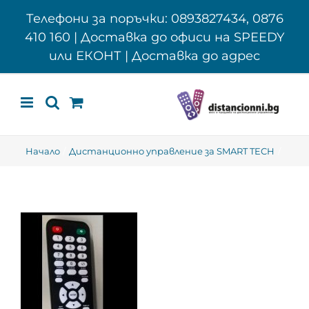
Skip
Телефони за поръчки: 0893827434, 0876
to
410 160 | Доставка до офиси на SPEEDY
content
или ЕКОНТ | Доставка до адрес
Начало
Дистанционно управление за SMART TECH