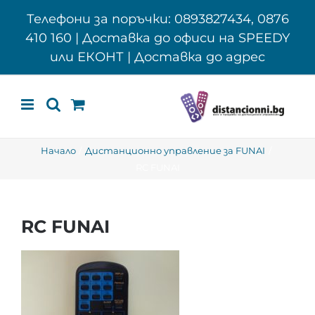
Skip
Телефони за поръчки: 0893827434, 0876
to
410 160 | Доставка до офиси на SPEEDY
content
или ЕКОНТ | Доставка до адрес
Начало
Дистанционно управление за FUNAI
RC FUNAI
RC FUNAI