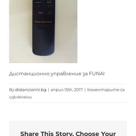
Дистанционно управление за FUNAI
By
distancionni.bg
|
април 15th, 2017
|
Коментарите са
за
изключени
RC
FUNAI
Share This Story, Choose Your