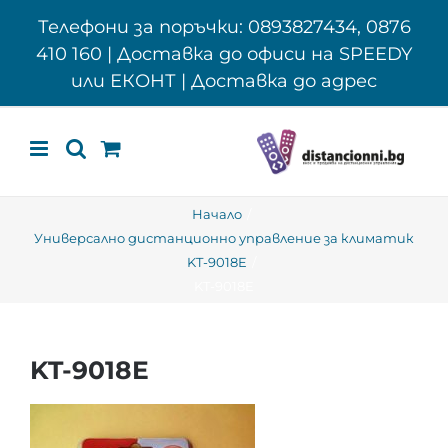
Skip
Телефони за поръчки: 0893827434, 0876
to
410 160 | Доставка до офиси на SPEEDY
content
или ЕКОНТ | Доставка до адрес
Начало
Универсално дистанционно управление за климатик
KT-9018E
KT-9018E
KT-9018E