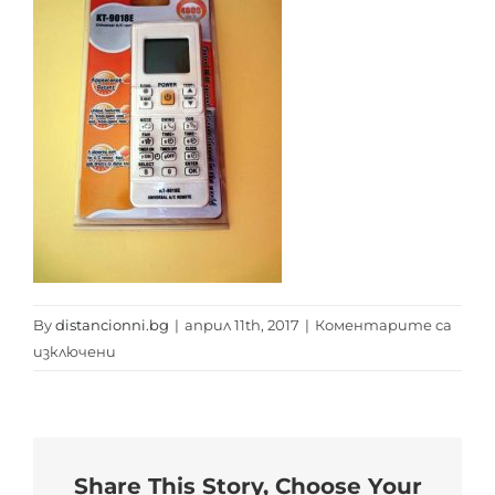
By
distancionni.bg
|
април 11th, 2017
|
Коментарите са
за
изключени
KT-
9018E
Share This Story, Choose Your