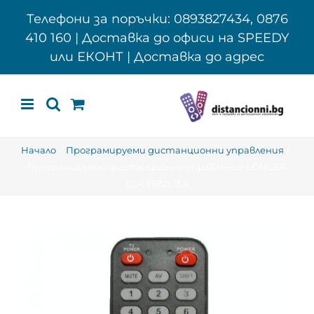
Skip
Телефони за поръчки: 0893827434, 0876
to
410 160 | Доставка до офиси на SPEEDY
content
или ЕКОНТ | Доставка до адрес
Начало
Програмируеми дистанционни управления
Програмируемо дистанционно управление LONGER
CLR 7982L-E4