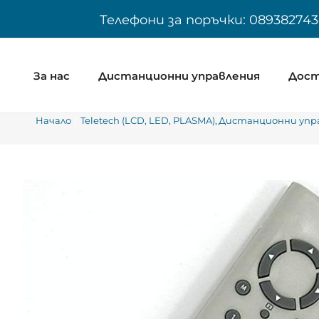
Skip
Телефони за поръчки: 089382743
to
content
За нас
Дистанционни управления
Дост
Начало
Teletech (LCD, LED, PLASMA)
Дистанционни упра