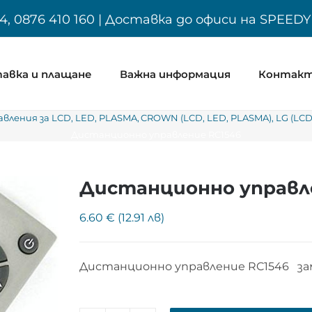
4, 0876 410 160 | Доставка до офиси на SPEED
авка и плащане
Важна информация
Контак
вления за LCD, LED, PLASMA
CROWN (LCD, LED, PLASMA)
LG (LCD
Дистанционно управление RC1546
Дистанционно управл
6.60 € (12.91 лв)
Дистанционно управление RC1546 з