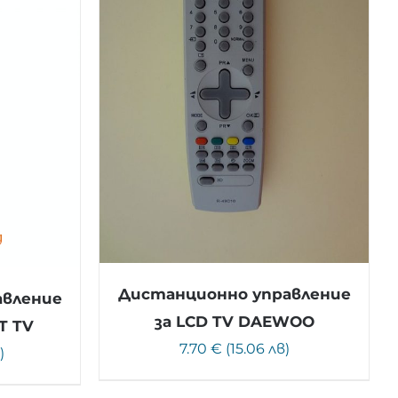
Дистанционно управление
авление
за LCD TV DAEWOO
T TV
7.70 € (15.06 лв)
)