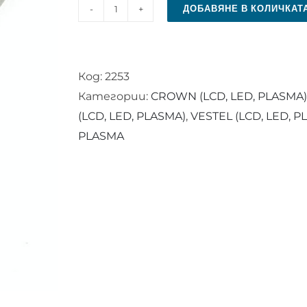
ДОБАВЯНЕ В КОЛИЧКАТ
количество
за
Дистанционно
Код:
2253
управление
Категории:
CROWN (LCD, LED, PLASMA)
RC1546
(LCD, LED, PLASMA)
,
VESTEL (LCD, LED, P
PLASMA