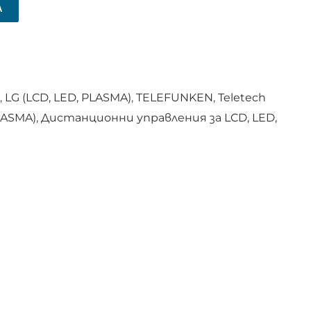
А
,
LG (LCD, LED, PLASMA)
,
TELEFUNKEN
,
Teletech
LASMA)
,
Дистанционни управления за LCD, LED,