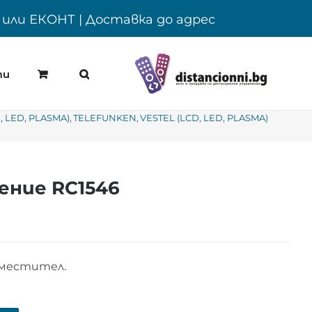
Y или ЕКОНТ | Доставка до адрес
ти
, LED, PLASMA)
TELEFUNKEN
VESTEL (LCD, LED, PLASMA)
ение RC1546
аместител.