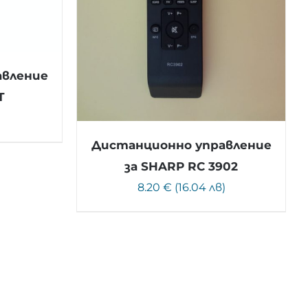
авление
T
)
Дистанционно управление
за SHARP RC 3902
8.20 € (16.04 лв)