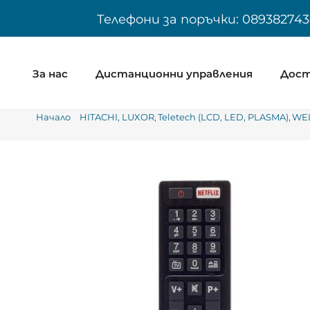
Skip
Телефони за поръчки: 089382743
to
content
За нас
Дистанционни управления
Дост
Начало
HITACHI
LUXOR
Teletech (LCD, LED, PLASMA)
WE