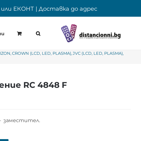
Y или ЕКОНТ | Доставка до адрес
ти
IZON
CROWN (LCD, LED, PLASMA)
JVC (LCD, LED, PLASMA)
ние RC 4848 F
– заместител.