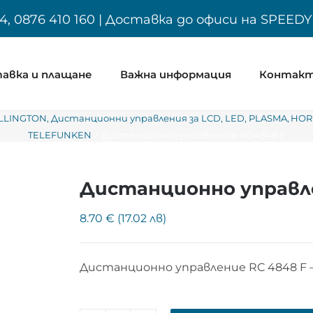
4, 0876 410 160 | Доставка до офиси на SPEED
авка и плащане
Важна информация
Контак
LLINGTON
Дистанционни управления за LCD, LED, PLASMA
HOR
TELEFUNKEN
Дистанционно управление RC 4848 F
Дистанционно управле
8.70 € (17.02 лв)
Дистанционно управление RC 4848 F 