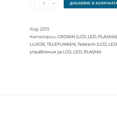
ДОБАВЯНЕ В КОЛИЧКАТ
количество
за
Дистанционно
Код:
2372
управление
Категории:
CROWN (LCD, LED, PLASMA)
RC
LUXOR
,
TELEFUNKEN
,
Teletech (LCD, LE
4848
управления за LCD, LED, PLASMA
F