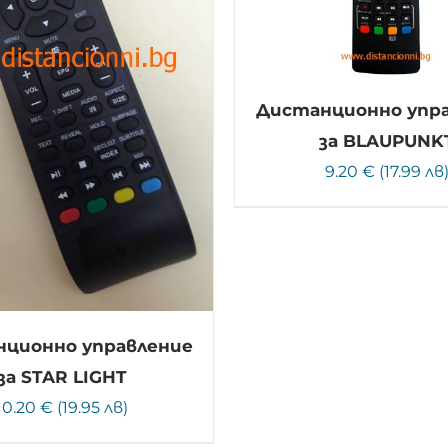
Дистанционно упр
за BLAUPUNK
9.20 € (17.99 лв
ционно управление
за STAR LIGHT
10.20 € (19.95 лв)