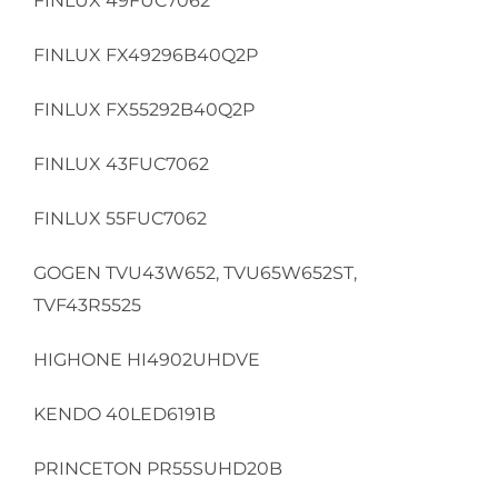
FINLUX 49FUC7062
FINLUX FX49296B40Q2P
FINLUX FX55292B40Q2P
FINLUX 43FUC7062
FINLUX 55FUC7062
GOGEN TVU43W652, TVU65W652ST,
TVF43R5525
HIGHONE HI4902UHDVE
KENDO 40LED6191B
PRINCETON PR55SUHD20B