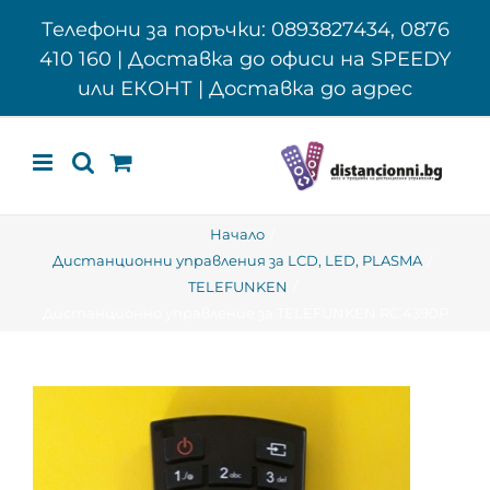
Skip
Телефони за поръчки: 0893827434, 0876
to
410 160 | Доставка до офиси на SPEEDY
content
или ЕКОНТ | Доставка до адрес
Начало
Дистанционни управления за LCD, LED, PLASMA
TELEFUNKEN
Дистанционно управление за TELEFUNKEN RC 4390P