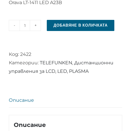
Orava LT-1411 LED A23B
ДОБАВЯНЕ В КОЛИЧКАТА
количество
за
Дистанционно
Код:
2422
управление
Категории:
TELEFUNKEN
,
Дистанционни
за
управления за LCD, LED, PLASMA
TELEFUNKEN
RC
4390P
Описание
Описание