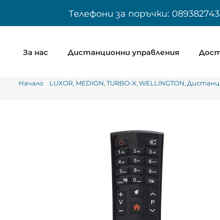
Skip
Телефони за поръчки: 089382743
to
content
За нас
Дистанционни управления
Дост
Начало
LUXOR
MEDION
TURBO-X
WELLINGTON
Дистанци