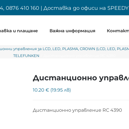
4, 0876 410 160 | Доставка до офиси на SPEED
авка и плащане
Важна информация
Контак
онни управления за LCD, LED, PLASMA
CROWN (LCD, LED, PLAS
TELEFUNKEN
Дистанционно управление RC 4390
Дистанционно управл
10.20 € (19.95 лв)
Дистанционно управление RC 4390