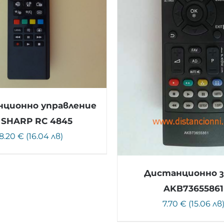
ционно управление
 SHARP RC 4845
8.20 € (16.04 лв)
Дистанционно з
AKB73655861
7.70 € (15.06 лв