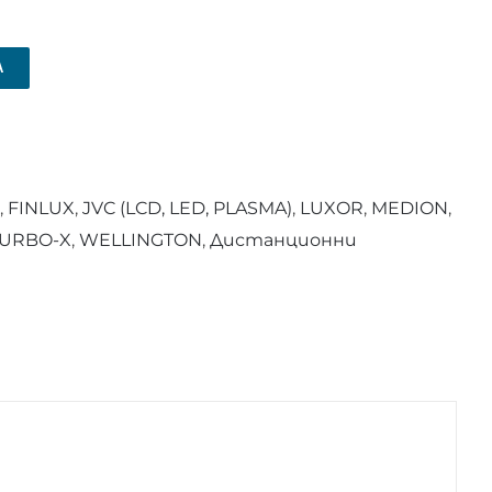
А
,
FINLUX
,
JVC (LCD, LED, PLASMA)
,
LUXOR
,
MEDION
,
URBO-X
,
WELLINGTON
,
Дистанционни