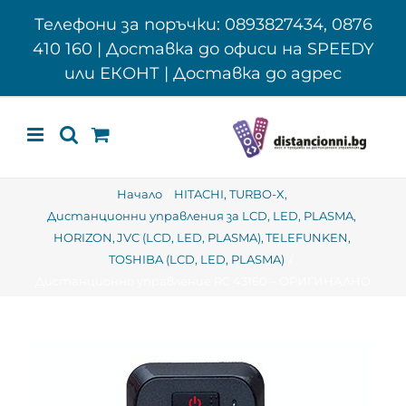
Skip
Телефони за поръчки: 0893827434, 0876
to
410 160 | Доставка до офиси на SPEEDY
content
или ЕКОНТ | Доставка до адрес
Начало
HITACHI
TURBO-X
Дистанционни управления за LCD, LED, PLASMA
HORIZON
JVC (LCD, LED, PLASMA)
TELEFUNKEN
TOSHIBA (LCD, LED, PLASMA)
Дистанционно управление RC 43160 – ОРИГИНАЛНО