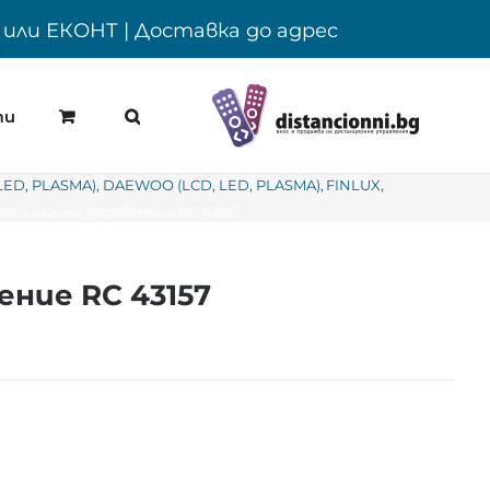
Y или ЕКОНТ | Доставка до адрес
ти
LED, PLASMA)
DAEWOO (LCD, LED, PLASMA)
FINLUX
анционно управление RC 43157
ние RC 43157