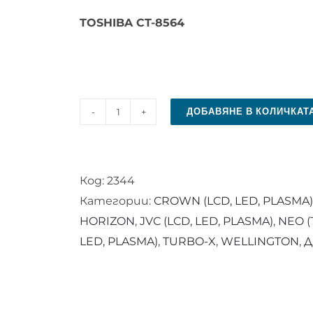
TOSHIBA CT-8564
ДОБАВЯНЕ В КОЛИЧКАТ
количество
за
Дистанционно
Код:
2344
управление
Категории:
CROWN (LCD, LED, PLASMA)
RC
HORIZON
,
JVC (LCD, LED, PLASMA)
,
NEO 
43157
LED, PLASMA)
,
TURBO-X
,
WELLINGTON
,
Д