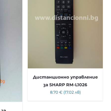
Дистанционно управление
за SHARP RM-L1026
8.70 € (17.02 лв)
 за