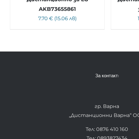
AKB73655861
7.70 € (15.06 лв)
За контакт:
гр. Варна
„Дистанционни Варна“ О
Тел: 0876 410 160
Тел: 0893827434