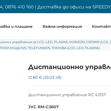
4, 0876 410 160 | Доставка до офиси на SPEED
авка и плащане
Важна информация
Контак
онни управления за LCD, LED, PLASMA
HORIZON
CROWN (LCD, 
УРСКИ МОДЕЛИ)
TELEFUNKEN
TOSHIBA (LCD, LED, PLASMA)
Дист
Дистанционно управле
12.80 € (25.03 лв)
Дистанционно управление RC 43157
JVC RM-C3607