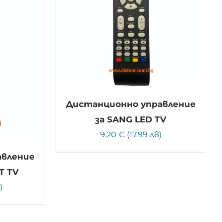
Дистанционно управление
за SANG LED TV
9.20 € (17.99 лв)
авление
T TV
)