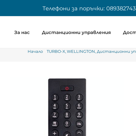
Skip
Телефони за поръчки: 089382743
to
content
За нас
Дистанционни управления
Дост
Начало
TURBO-X
WELLINGTON
Дистанционни упр