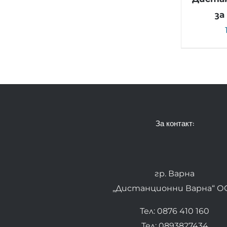
за
За контакт:
гр. Варна
„Дистанционни Варна“ О
Тел: 0876 410 160
Тел: 0893827434