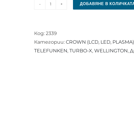
ДОБАВЯНЕ В КОЛИЧКАТ
количество
за
Дистанционно
Код:
2339
управление
Категории:
CROWN (LCD, LED, PLASMA)
RC
TELEFUNKEN
,
TURBO-X
,
WELLINGTON
,
Д
43135