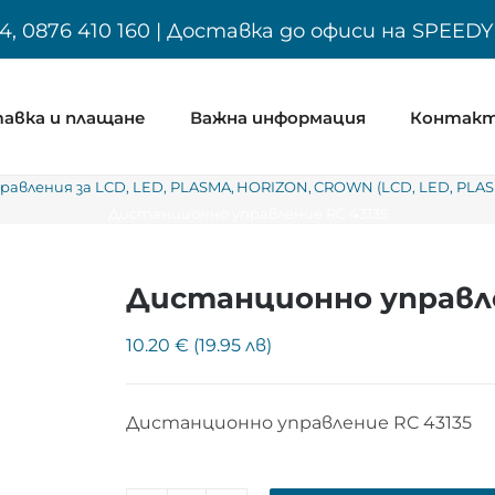
4, 0876 410 160 | Доставка до офиси на SPEED
авка и плащане
Важна информация
Контак
авления за LCD, LED, PLASMA
HORIZON
CROWN (LCD, LED, PLA
Дистанционно управление RC 43135
Дистанционно управле
10.20 € (19.95 лв)
Дистанционно управление RC 43135