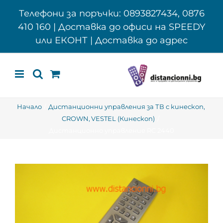
Skip
Телефони за поръчки: 0893827434, 0876
to
410 160 | Доставка до офиси на SPEEDY
content
или ЕКОНТ | Доставка до адрес
Начало
Дистанционни управления за ТВ с кинескоп
CROWN
VESTEL (Кинескоп)
Дистанционно управление RC 2440