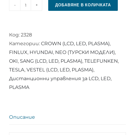
ДОБАВЯНЕ В КОЛИЧКАТА
количество
за
Дистанционно
Код:
2328
управление
Категории:
CROWN (LCD, LED, PLASMA)
,
RC
FINLUX
,
HYUNDAI
,
NEO (ТУРСКИ МОДЕЛИ)
,
1055
OKI
,
SANG (LCD, LED, PLASMA)
,
TELEFUNKEN
,
TESLA
,
VESTEL (LCD, LED, PLASMA)
,
Дистанционни управления за LCD, LED,
PLASMA
Описание