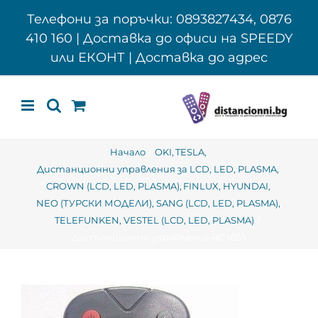
Skip
Телефони за поръчки: 0893827434, 0876
to
410 160 | Доставка до офиси на SPEEDY
content
или ЕКОНТ | Доставка до адрес
Начало
OKI
TESLA
Дистанционни управления за LCD, LED, PLASMA
CROWN (LCD, LED, PLASMA)
FINLUX
HYUNDAI
NEO (ТУРСКИ МОДЕЛИ)
SANG (LCD, LED, PLASMA)
TELEFUNKEN
VESTEL (LCD, LED, PLASMA)
Дистанционно управление RC 1055