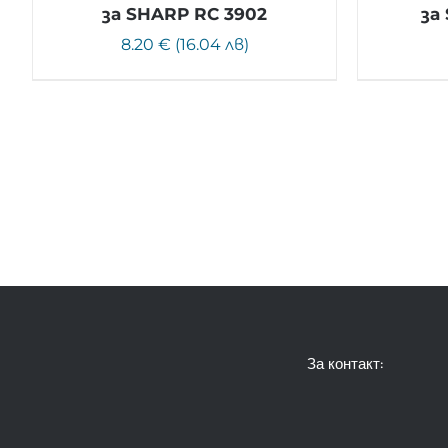
за SHARP RC 3902
за
8.20 € (16.04 лв)
За контакт: