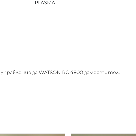
PLASMA
WATSON
RC
4800
управление за WATSON RC 4800 заместител.