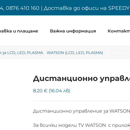
4, 0876 410 160 | Доставка до офиси на SPEED
авка и плащане
Важна информация
Контак
за LCD, LED, PLASMA
WATSON (LCD, LED, PLASMA)
Дистанцио
Дистанционно управл
8.20 € (16.04 лв)
Дистанционно управление за WATSON
За всички модели TV WATSON с прило