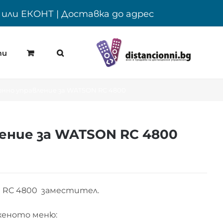
Y или ЕКОНТ | Доставка до адрес
ти
нно управление за WATSON RC 4800
ение за WATSON RC 4800
 RC 4800 заместител.
женото меню: