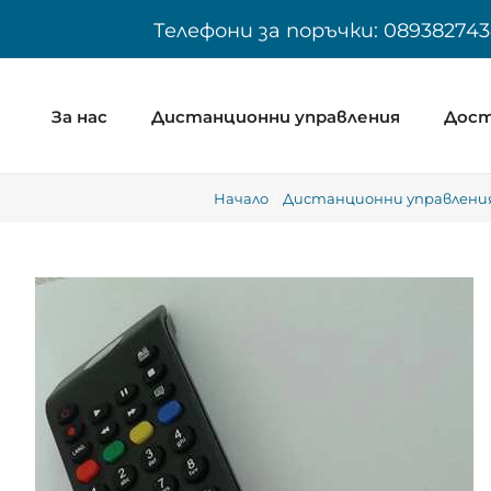
Skip
Телефони за поръчки: 089382743
to
content
За нас
Дистанционни управления
Дост
Начало
Дистанционни управления 