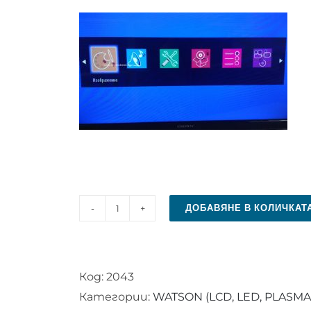
ДОБАВЯНЕ В КОЛИЧКАТ
количество
за
Дистанционно
Код:
2043
управление
Категории:
WATSON (LCD, LED, PLASMA
за