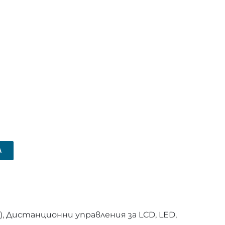
А
)
,
Дистанционни управления за LCD, LED,