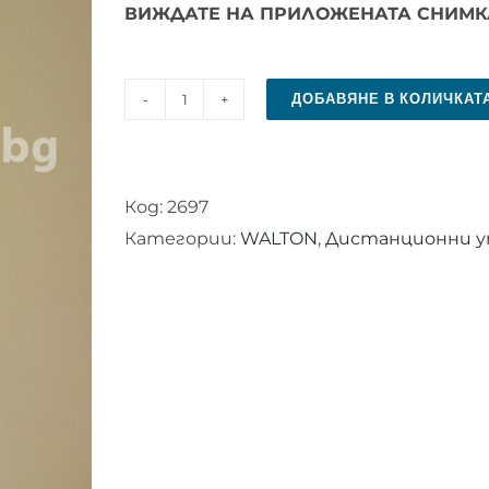
ВИЖДАТЕ НА ПРИЛОЖЕНАТА СНИМК
ДОБАВЯНЕ В КОЛИЧКАТ
количество
за
Дистанционно
Код:
2697
управление
Категории:
WALTON
,
Дистанционни уп
за
WALTON
32WA5100