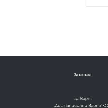
За контакт:
гр. Варна
„Дистанционни Варна“ О