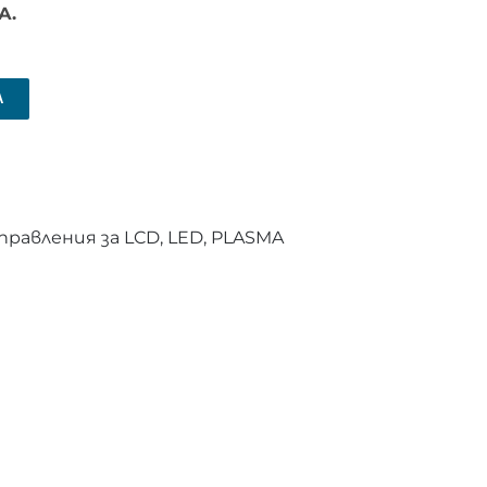
А.
А
равления за LCD, LED, PLASMA