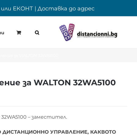
Y или ЕКОНТ | Доставка до адрес
ти
ление за WALTON 32WA5100
ение за WALTON 32WA5100
 32WA5100 – заместител.
 ДИСТАНЦИОННО УПРАВЛЕНИЕ, КАКВОТО