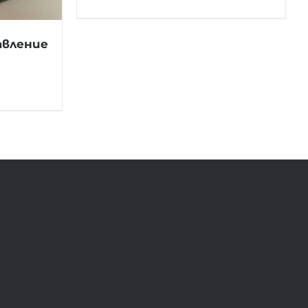
авление
)