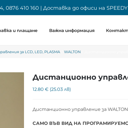
4, 0876 410 160 | Доставка до офиси на SPEED
авка и плащане
Важна информация
Контак
авления за LCD, LED, PLASMA
WALTON
Дистанционно управ
Дистанционно управл
12.80 € (25.03 лв)
Дистанционно управление за WALTON
САМО ВЪВ ВИД НА ПРОГРАМИРУЕМО