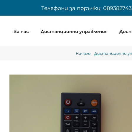
Skip
Телефони за поръчки: 089382743
to
content
За нас
Дистанционни управления
Дост
Начало
Дистанционни упр