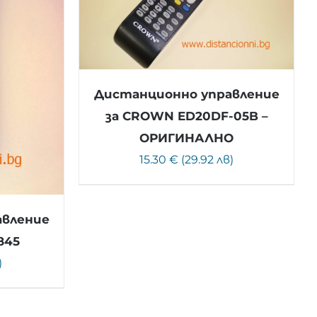
Дистанционно управление
за CROWN ED20DF-05B –
ОРИГИНАЛНО
15.30 € (29.92 лв)
авление
845
)