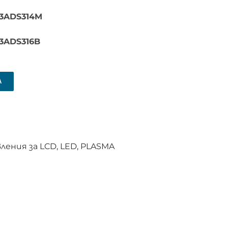
43ADS314M
43ADS316B
А
ения за LCD, LED, PLASMA