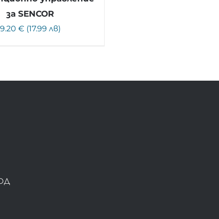
за SENCOR
9.20 € (17.99 лв)
ОД