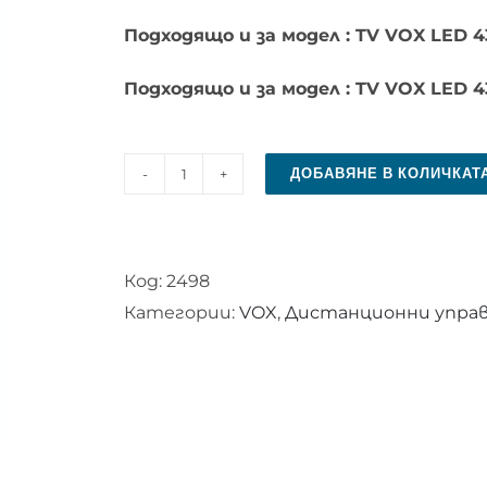
Подходящо и за модел : TV VOX LED 
Подходящо и за модел : TV VOX LED 
ДОБАВЯНЕ В КОЛИЧКАТ
количество
за
Дистанционно
Код:
2498
управление
Категории:
VOX
,
Дистанционни управл
за
VOX
LED
32ADS315FL