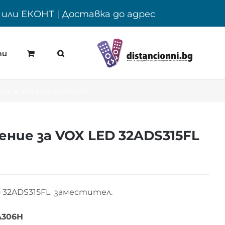
Y или ЕКОНТ | Доставка до адрес
ти
ие за VOX LED 32ADS315FL
ние за VOX LED 32ADS315FL
 32ADS315FL заместител.
A306H