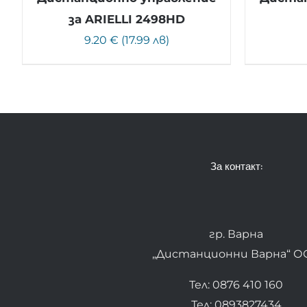
за ARIELLI 2498HD
9.20 € (17.99 лв)
За контакт:
гр. Варна
„Дистанционни Варна“ О
Тел: 0876 410 160
Тел: 0893827434