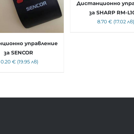
Дистанционно упр
за SHARP RM-L1
8.70 € (17.02 лв
ционно управление
за SENCOR
10.20 € (19.95 лв)