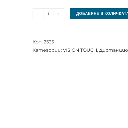
ДОБАВЯНЕ В КОЛИЧКАТ
количество
за
Дистанционно
Код:
2535
управление
Категории:
VISION TOUCH
,
Дистанцион
за
VISION
TOUCH
VTTV
A2419