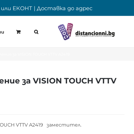
Y или ЕКОНТ | Доставка до адрес
ти
ние за VISION TOUCH VTTV A2419
ние за VISION TOUCH VTTV
TOUCH VTTV A2419 заместител.