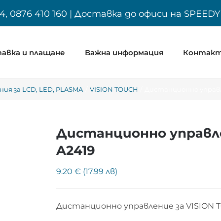
4, 0876 410 160 | Доставка до офиси на SPEED
авка и плащане
Важна информация
Контак
ия за LCD, LED, PLASMA
VISION TOUCH
Дистанционно управле
Дистанционно управле
A2419
9.20 € (17.99 лв)
Дистанционно управление за VISION 