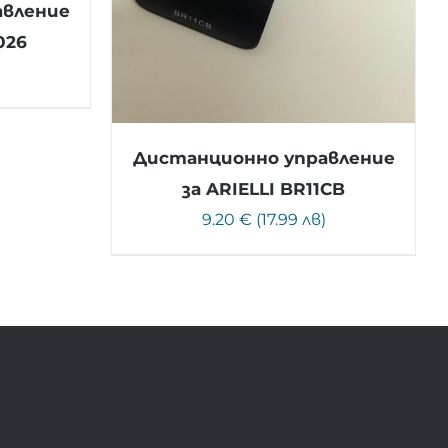
авление
026
)
Дистанционно управление
за ARIELLI BR11CB
9.20 € (17.99 лв)