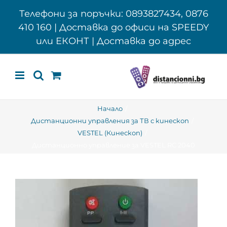
Skip
Телефони за поръчки: 0893827434, 0876
to
410 160 | Доставка до офиси на SPEEDY
content
или ЕКОНТ | Доставка до адрес
Начало
Дистанционни управления за ТВ с кинескоп
VESTEL (Кинескоп)
Дистанционно управление за VESTEL RC 2040