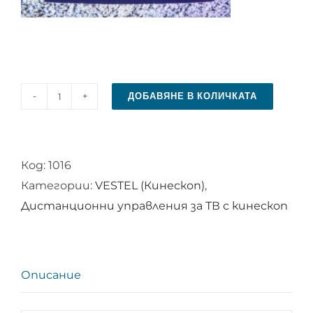
ДОБАВЯНЕ В КОЛИЧКАТА
количество
за
Дистанционно
Код:
1016
управление
Категории:
VESTEL (Кинескоп)
,
за
Дистанционни управления за ТВ с кинескоп
VESTEL
RC
2040
Описание