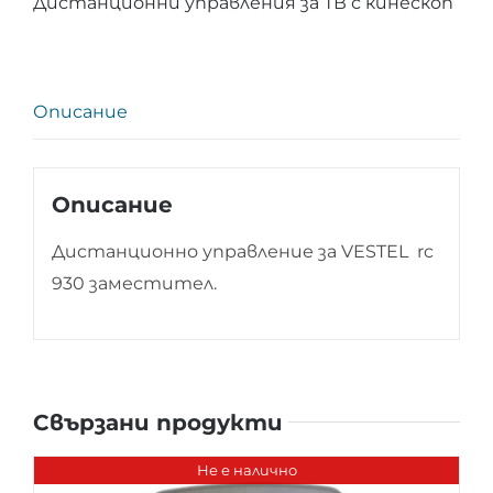
Дистанционни управления за ТВ с кинескоп
VESTEL
rc
930
Описание
Описание
Дистанционно управление за VESTEL rc
930 заместител.
Свързани продукти
Не е налично