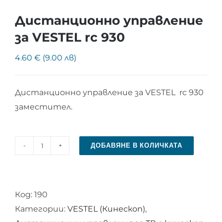
Дистанционно управление
за VESTEL rc 930
4.60 € (9.00 лв)
Дистанционно управление за VESTEL rc 930
заместител.
ДОБАВЯНЕ В КОЛИЧКАТА
количество
за
Дистанционно
Код:
190
управление
Категории:
VESTEL (Кинескоп)
,
за