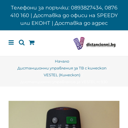
Skip
Телефони за поръчки: 0893827434, 0876
to
410 160 | Доставка до офиси на SPEEDY
content
или ЕКОНТ | Доставка до адрес
Начало
Дистанционни управления за ТВ с кинескоп
VESTEL (Кинескоп)
Дистанционно управление за VESTEL rc 930