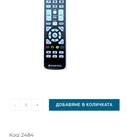
ДОБАВЯНЕ В КОЛИЧКАТА
количество
за
Дистанционно
Код:
2484
управление