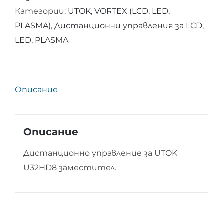
Категории:
UTOK
,
VORTEX (LCD, LED,
за
PLASMA)
,
Дистанционни управления за LCD,
UTOK
LED, PLASMA
U32HD8
Описание
Описание
Дистанционно управление за UTOK
U32HD8 заместител.