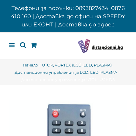
Skip
Телефони за поръчки: 0893827434, 0876
to
410 160 | Доставка до офиси на SPEEDY
content
или ЕКОНТ | Доставка до адрес
Начало
UTOK
VORTEX (LCD, LED, PLASMA)
Дистанционни управления за LCD, LED, PLASMA
Дистанционно управление за UTOK U32HD8